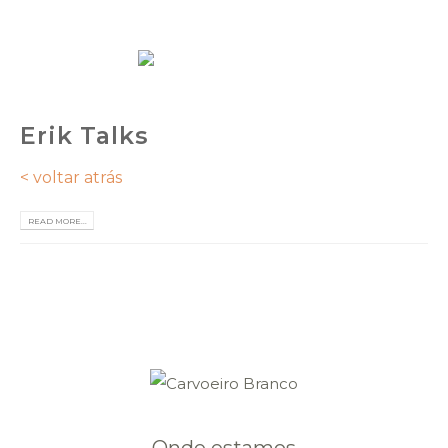
PT
Erik Talks
< voltar atrás
READ MORE...